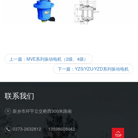
上一篇：MVE系列振动电机（2级、4级）
下一篇：YZS/YZU/YZD系列振动电机
联系我们
新乡市环宇立交桥西300米路南
0373-2632812 13598605042