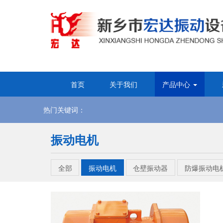
首页
关于我们
产品中心
热门关键词：
振动电机
全部
振动电机
仓壁振动器
防爆振动电